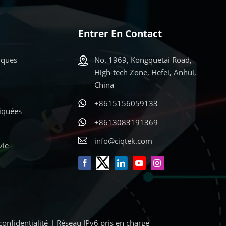
Entrer En Contact
iques
No. 1969, Kongquetai Road,
High-tech Zone, Hefei, Anhui,
China
+8615156059133
liquées
+8613083191369
info@ciqtek.com
vie
confidentialité
| Réseau IPv6 pris en charge