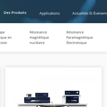
Applications
Actualités Et Événem
Des Produits
ope
Résonance
Résonance
ique en
magnétique
Paramagnétique
ssion
nucléaire
Électronique