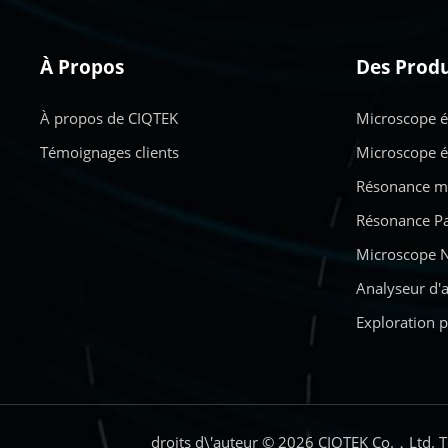
À Propos
Des Produ
À propos de CIQTEK
Microscope é
Témoignages clients
Microscope é
Résonance ma
Résonance Pa
Microscope N
Analyseur d'
Exploration p
droits d\'auteur © 2026 CIQTEK Co.，Ltd. T