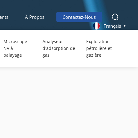
ents
À Propos
Contactez-Nous
Français
Microscope
Analyseur
Exploration
NV à
d'adsorption de
pétrolière et
balayage
gaz
gazière