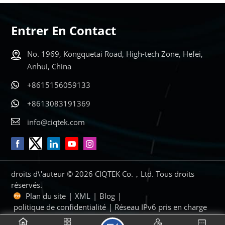
APPRENDRE
APPRENDRE
Entrer En Contact
ENCORE
ENCORE
No. 1969, Kongquetai Road, High-tech Zone, Hefei,
PLUS
PLUS
Anhui, China
+8615156059133
+8613083191369
info@ciqtek.com
droits d\'auteur © 2026 CIQTEK Co.，Ltd. Tous droits
réservés.
Plan du site
|
XML
|
Blog
|
politique de confidentialité
| Réseau IPv6 pris en charge