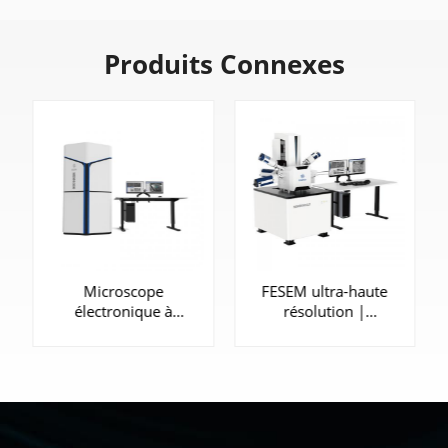
Produits Connexes
Microscope
FESEM ultra-haute
électronique à
résolution |
balayage haute
SEM5000X
vitesse | HEM6000
APPRENDRE
APPRENDRE