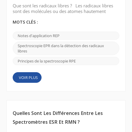
Que sont les radicaux libres ? Les radicaux libres
sont des molécules ou des atomes hautement
réactifs qui jouent un rôle crucial dans divers
processus chimiques et biologiques. Comprendre
MOTS CLÉS :
leur comportement et détecter leur présence est
essentiel pour étudier leur implication dans la
Notes d'application REP
progression de la maladie, la pollution de
l'environnement et d'autres systèmes biologiques et
Spectroscopie EPR dans la détection des radicaux
chimiques. Image v...
libres
Principes de la spectroscopie RPE
VOIR PLUS
Quelles Sont Les Différences Entre Les
Spectromètres ESR Et RMN ?