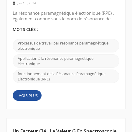
Jan 10 , 2024
La résonance paramagnétique électronique (RPE) ,
également connue sous le nom de résonance de
spin électronique (ESR) , est une technique utilisée
pour étudier les propriétés magnétiques de
MOTS CLÉS :
matériaux contenant des électrons non appariés.
Voici une brève explication du fonctionnement de la
Processus de travail par résonance paramagnétique
résonance paramagnétique électronique : Électrons
électronique
non appariés : De nombreux matériaux, tels que les
ions ...
Application à la résonance paramagnétique
électronique
fonctionnement de la Résonance Paramagnétique
Electronique (RPE)
VOIR PLUS
Un Facteur Clé : La Valeur G En Spectroscopie