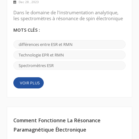
Dec 28 , 2023
Dans le domaine de l'instrumentation analytique,
les spectromètres à résonance de spin électronique
(ESR) et les spectromètres à résonance magnétique
nucléaire (RMN) jouent un rôle important. Bien
MOTS CLÉS :
qu’elles utilisent des principes similaires, il existe
des différences significatives entre les deux
différences entre ESR et RMN
techniques. Spectromètre ESR : Les spectromètres
à résonance de spin électronique (ESR) sont utilisé...
Technologie EPR et RMN
Spectromètres ESR
VOIR PLUS
Comment Fonctionne La Résonance
Paramagnétique Électronique