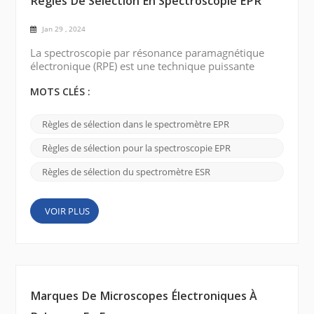
Règles De Sélection En Spectroscopie EPR
Jan 29 , 2024
La spectroscopie par résonance paramagnétique
électronique (RPE) est une technique puissante
utilisée pour étudier la structure électronique des
substances paramagnétiques. Il fournit des
MOTS CLÉS :
informations précieuses sur la nature et les
interactions des électrons non appariés dans les
Règles de sélection dans le spectromètre EPR
champs magnétiques. Les règles de sélection en
spectroscopie EPR établissent des conditions qui
Règles de sélection pour la spectroscopie EPR
autorisent ou interdis...
Règles de sélection du spectromètre ESR
VOIR PLUS
Marques De Microscopes Électroniques À