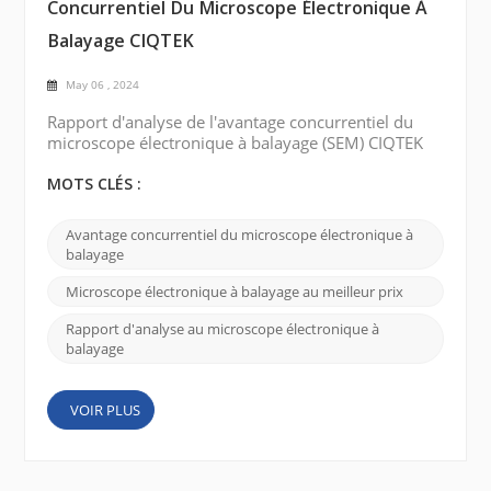
Concurrentiel Du Microscope Électronique À
Balayage CIQTEK
May 06 , 2024
Rapport d'analyse de l'avantage concurrentiel du
microscope électronique à balayage (SEM) CIQTEK
en termes de prix, de qualité et de service :
Meilleur prix: CIQTEK SEM est compétitif par rapport
MOTS CLÉS :
à d’autres produits similaires sur le marché. La
société propose une gamme de modèles et de
Avantage concurrentiel du microscope électronique à
spécifications différents pour répondre aux besoins
balayage
des différents clients. En proposant des options
abordable...
Microscope électronique à balayage au meilleur prix
Rapport d'analyse au microscope électronique à
balayage
VOIR PLUS