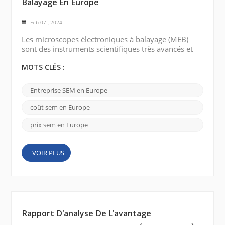
Balayage En Europe
Feb 07 , 2024
Les microscopes électroniques à balayage (MEB)
sont des instruments scientifiques très avancés et
sophistiqués qui fournissent une imagerie et une
analyse haute résolution d'échantillons à l'échelle
MOTS CLÉS :
nanométrique. Il existe plusieurs marques
renommées de microscopes électroniques à
Entreprise SEM en Europe
balayage disponibles en Europe qui proposent des
SEM de pointe. Voici quelques marques notables :
coût sem en Europe
Société FEI (Therm...
prix sem en Europe
VOIR PLUS
Rapport D'analyse De L'avantage