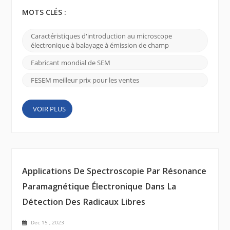
largement de notre capacité à visualiser et à
comprendre les matériaux aux plus petites échelles.
MOTS CLÉS :
L'un de ces outils d'une importance considérable est
le microscope électronique à balayage à émission
Caractéristiques d'introduction au microscope
de champ (FE SEM), et le CIQTEK SEM5000 se
électronique à balayage à émission de champ
distingue par ses capacités d'imagerie supérieures et
sa polyva...
Fabricant mondial de SEM
FESEM meilleur prix pour les ventes
VOIR PLUS
Applications De Spectroscopie Par Résonance
Paramagnétique Électronique Dans La
Détection Des Radicaux Libres
Dec 15 , 2023