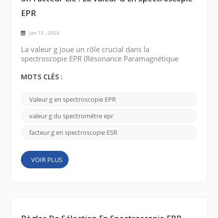
EPR
Jan 15 , 2024
La valeur g joue un rôle crucial dans la
spectroscopie EPR (Résonance Paramagnétique
Electronique) dans la compréhension de la structure
électronique et des propriétés magnétiques des
MOTS CLÉS :
substances paramagnétiques. Aujourd'hui, nous
allons parler du facteur clé de la spectroscopie EPR :
Valeur g en spectroscopie EPR
la valeur g (g-factor). La valeur g est une quantité
sans dimension qui représente une constante de
valeur g du spectromètre epr
proportionnal...
facteur g en spectroscopie ESR
VOIR PLUS