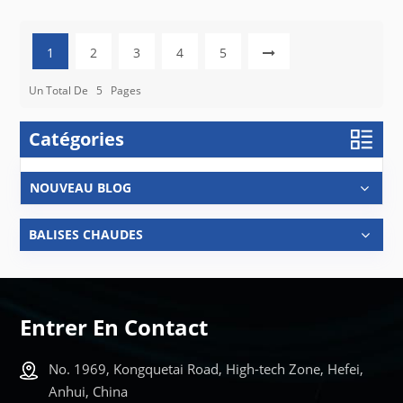
1
2
3
4
5
Un Total De
5
Pages
Catégories
NOUVEAU BLOG
BALISES CHAUDES
Entrer En Contact
No. 1969, Kongquetai Road, High-tech Zone, Hefei,
Anhui, China