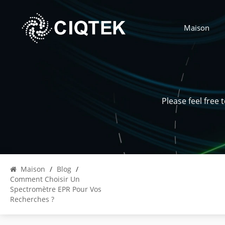
Maison
Please feel free
Maison
/
Blog
/
Comment Choisir Un
Spectromètre EPR Pour Vos
Recherches ?