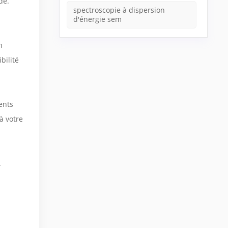
de.
spectroscopie à dispersion
d'énergie sem
n
bilité
rents
à votre
.