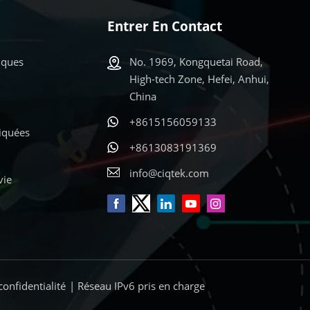
Entrer En Contact
iques
No. 1969, Kongquetai Road,
High-tech Zone, Hefei, Anhui,
China
+8615156059133
liquées
+8613083191369
info@ciqtek.com
vie
confidentialité
| Réseau IPv6 pris en charge