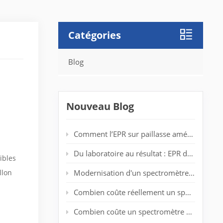
Catégories
Blog
Nouveau Blog
Comment l’EPR sur paillasse améliore la détection des radicaux dans les laboratoires de polymères
Du laboratoire au résultat : EPR de bureau pour l'analyse de spin en temps réel
ibles
llon
Modernisation d'un spectromètre RPE vieillissant : prolonger la durée de vie du système sans nouvel aimant
Combien coûte réellement un spectromètre EPR d'entrée de gamme ?
Combien coûte un spectromètre RPE ? Guide complet des prix pour les chercheurs