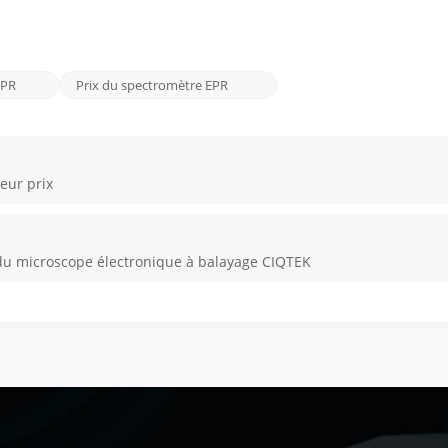
EPR
Prix ​​du spectromètre EPR
eur prix
 du microscope électronique à balayage CIQTEK