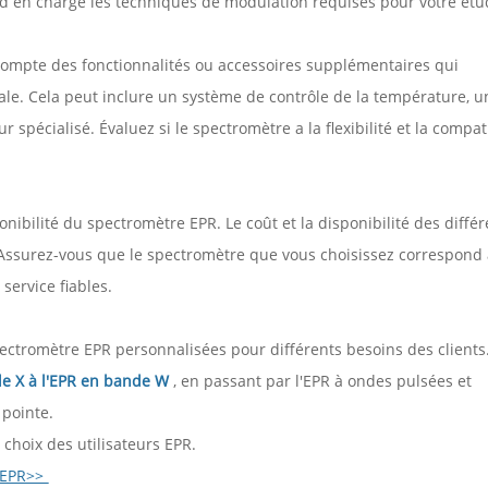
d en charge les techniques de modulation requises pour votre étu
ompte des fonctionnalités ou accessoires supplémentaires qui
ale. Cela peut inclure un système de contrôle de la température, u
spécialisé. Évaluez si le spectromètre a la flexibilité et la compati
ponibilité du spectromètre EPR. Le coût et la disponibilité des diffé
 Assurez-vous que le spectromètre que vous choisissez correspond 
service fiables.
ectromètre EPR personnalisées pour différents besoins des clients
de X à l'EPR en bande W
, en passant par l'EPR à ondes pulsées et
 pointe.
choix des utilisateurs EPR.
K EPR>>