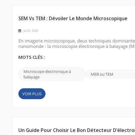
SEM Vs TEM : Dévoiler Le Monde Microscopique
Jul 22 , 2024
En imagerie microscopique, deux techniques dominante
nanomonde : la microscopie électronique à balayage (MEB
puissants ont ouvert de nouvelles voies à diverses disci
composition, la structure et le comportement d...
MOTS CLÉS :
Microscope électronique à
MEB ou TEM
balayage
VOIR PLUS
Un Guide Pour Choisir Le Bon Détecteur D'électr