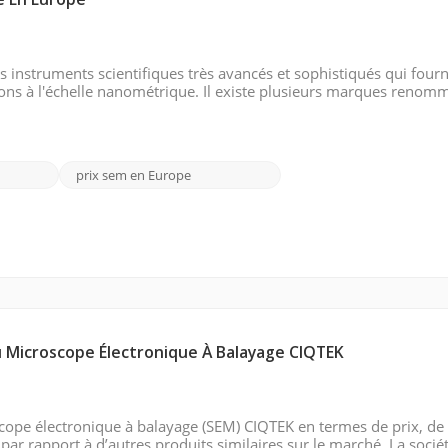
e En Europe
 instruments scientifiques très avancés et sophistiqués qui fourn
lons à l'échelle nanométrique. Il existe plusieurs marques renom
urope qui proposent des SEM de pointe. Voici quelques marques 
prix sem en Europe
u Microscope Électronique À Balayage CIQTEK
cope électronique à balayage (SEM) CIQTEK en termes de prix, de 
par rapport à d’autres produits similaires sur le marché. La socié