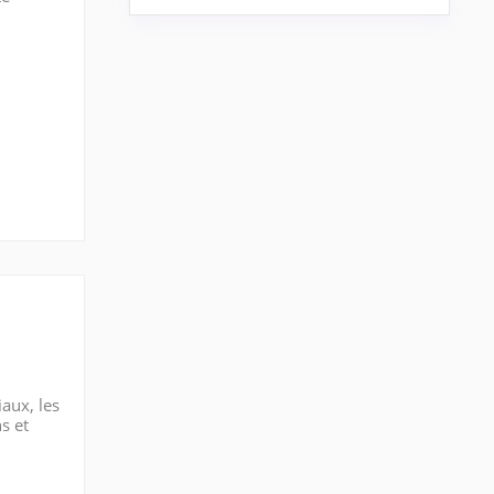
osant
aux, les
s et
és