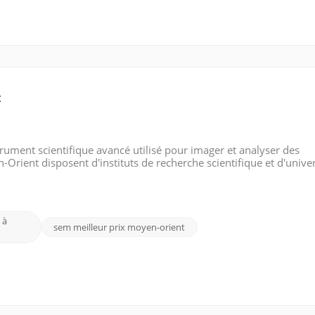
t
rument scientifique avancé utilisé pour imager et analyser des
Orient disposent d'instituts de recherche scientifique et d'univer
EAU), la Turquie, l'Égypte et l'Irak investissant massivement dans l
 à
sem meilleur prix moyen-orient