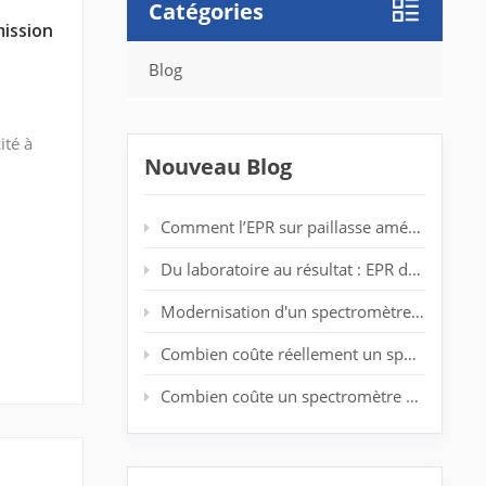
Catégories
mission
Blog
ité à
Nouveau Blog
Comment l’EPR sur paillasse améliore la détection des radicaux dans les laboratoires de polymères
Du laboratoire au résultat : EPR de bureau pour l'analyse de spin en temps réel
Modernisation d'un spectromètre RPE vieillissant : prolonger la durée de vie du système sans nouvel aimant
Combien coûte réellement un spectromètre EPR d'entrée de gamme ?
Combien coûte un spectromètre RPE ? Guide complet des prix pour les chercheurs