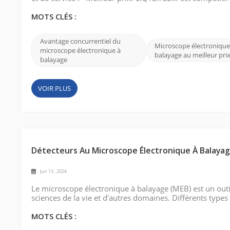
propose une gamme de modèles et de spécifications diff
des options abordable...
MOTS CLÉS :
Avantage concurrentiel du
Microscope électronique
microscope électronique à
balayage au meilleur pri
balayage
VOIR PLUS
Détecteurs Au Microscope Électronique À Balaya
Jun 13 , 2024
Le microscope électronique à balayage (MEB) est un outil
sciences de la vie et d'autres domaines. Différents type
améliorer les performances du SEM. Voici quelques type
(BSE) : les détecteu...
MOTS CLÉS :