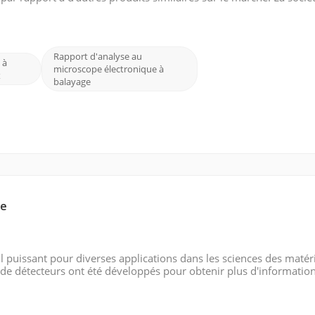
érents pour répondre aux besoins des différents clients. En prop
Rapport d'analyse au
 à
microscope électronique à
x
balayage
ge
 puissant pour diverses applications dans les sciences des matéri
s de détecteurs ont été développés pour obtenir plus d'information
s courants de détecteurs SEM : Détecteur d'électrons rétrodiffus