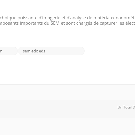
echnique puissante d'imagerie et d'analyse de matériaux nanomét
omposants importants du SEM et sont chargés de capturer les élect
ésultats précis et fiables, il est crucial de choisir le bon détecteu
em
sem edx eds
Un Total 