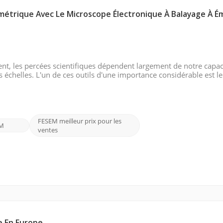
métrique Avec Le Microscope Électronique À Balayage À É
nt, les percées scientifiques dépendent largement de notre capac
 échelles. L'un de ces outils d'une importance considérable est le
 (FE SEM), et le CIQTEK SEM5000 se distingue par ses capacités
FESEM meilleur prix pour les
EM
ventes