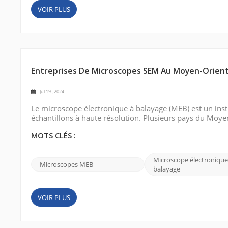
VOIR PLUS
Entreprises De Microscopes SEM Au Moyen-Orien
Jul 19 , 2024
Le microscope électronique à balayage (MEB) est un inst
échantillons à haute résolution. Plusieurs pays du Moyen-
bien établis, l'Arabie saoudite, les Émirats arabes unis (
recherche et le développe...
MOTS CLÉS :
Microscope électronique
Microscopes MEB
balayage
VOIR PLUS