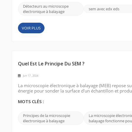
Détecteurs au microscope
sem avec edx eds
électronique à balayage
VOIR PLUS
Quel Est Le Principe Du SEM ?
Jun 17 , 2024
La microscopie électronique à balayage (MEB) repose sur l
énergie pour sonder la surface d'un échantillon et produ
fonctionne en utilisant une source d'électrons, général
champ, pour produire un ...
MOTS CLÉS :
Principes de la microscopie
La microscopie électroni
électronique à balayage
balayage fonctionne pou