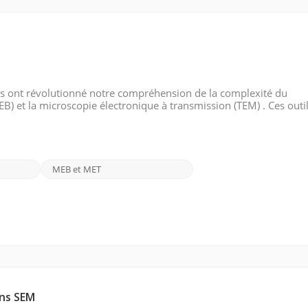
s ont révolutionné notre compréhension de la complexité du
) et la microscopie électronique à transmission (TEM) . Ces outi
plines scientifiques, permettant aux chercheurs d’approfondir la
MEB et MET
ons SEM