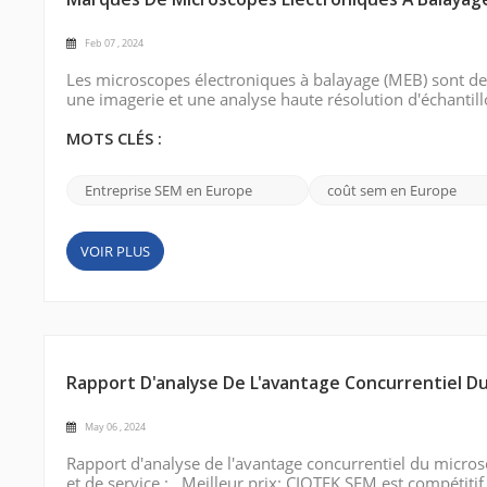
Marques De Microscopes Électroniques À Balayag
Feb 07 , 2024
Les microscopes électroniques à balayage (MEB) sont des
une imagerie et une analyse haute résolution d'échantil
microscopes électroniques à balayage disponibles en E
: Société FEI (Therm...
MOTS CLÉS :
Entreprise SEM en Europe
coût sem en Europe
VOIR PLUS
Rapport D'analyse De L'avantage Concurrentiel D
May 06 , 2024
Rapport d'analyse de l'avantage concurrentiel du micros
et de service : Meilleur prix: CIQTEK SEM est compétitif 