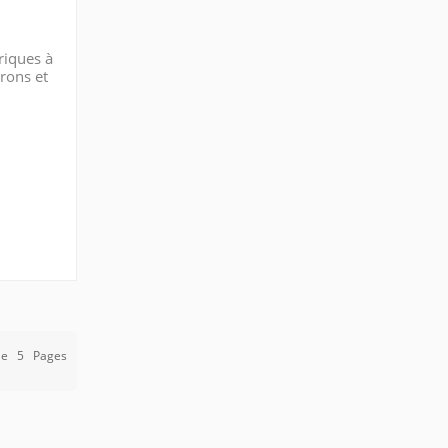
riques à
rons et
r
De
5
Pages