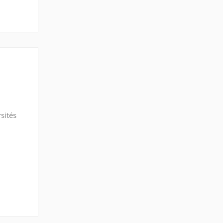
sités
a