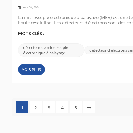
Aug 08 , 2024
La microscopie électronique à balayage (MEB) est une t
haute résolution. Les détecteurs d'électrons sont des c
de les convertir en signaux électriques. Pour obtenir des r
d’électrons. Cet...
MOTS CLÉS :
détecteur de microscopie
détecteur d'électrons s
électronique à balayage
VOIR PLUS
1
2
3
4
5