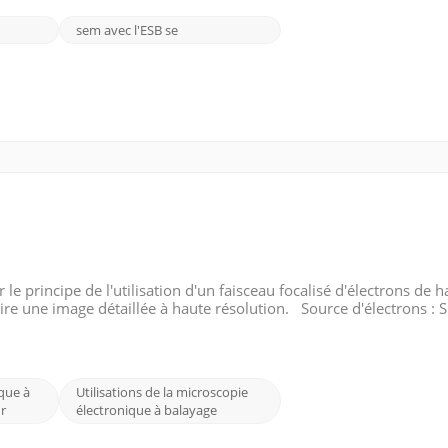
sem avec l'ESB se
e principe de l'utilisation d'un faisceau focalisé d'électrons de h
ire une image détaillée à haute résolution. Source d'électrons :
ement un filament de tungstène chauffé ou un canon à émission d
que à
Utilisations de la microscopie
r
électronique à balayage