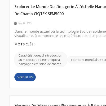
Explorer Le Monde De L'imagerie À L'échelle Nano
De Champ CIQTEK SEM5000
Nov 16 , 2023
Dans le monde actuel où la technologie évolue rapideme
visualiser et à comprendre les matériaux aux plus petites
microscope électronique à balayage à émission de champ
d'imagerie supérieures et sa polyva...
MOTS CLÉS :
Caractéristiques d'introduction
au microscope électronique à
Fabricant mondial de S
balayage à émission de champ
VOIR PLUS