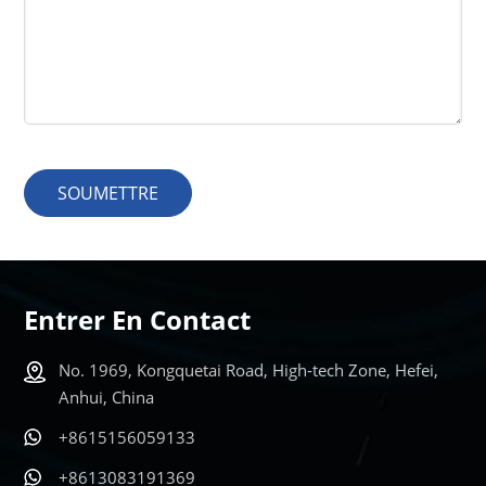
SOUMETTRE
Entrer En Contact
No. 1969, Kongquetai Road, High-tech Zone, Hefei,
Anhui, China
+8615156059133
+8613083191369