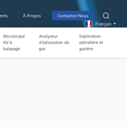
ents
À Propos
Contactez-Nous
Français
Microscope
Analyseur
Exploration
NV à
d'adsorption de
pétrolière et
balayage
gaz
gazière