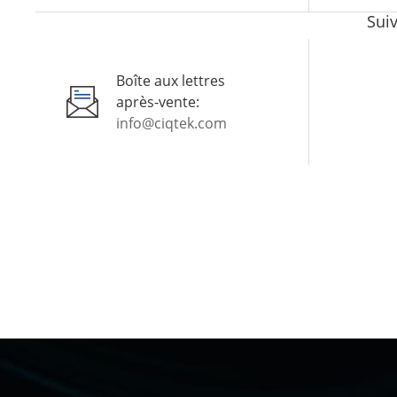
Sui
Boîte aux lettres
après-vente:
info@ciqtek.com