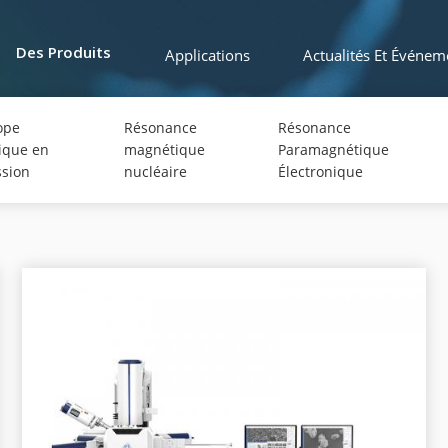
Applications
Actualités Et Événem
Des Produits
ope
Résonance
Résonance
ique en
magnétique
Paramagnétique
ssion
nucléaire
Électronique