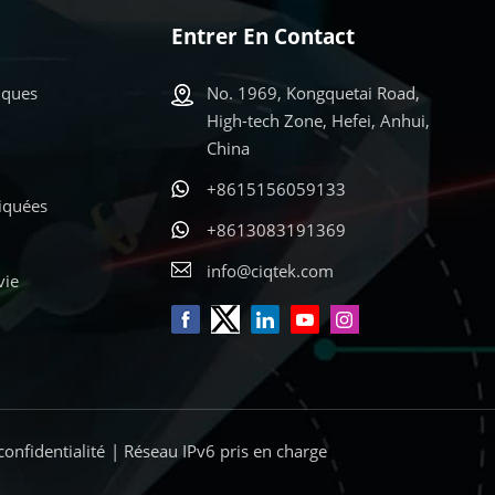
Entrer En Contact
iques
No. 1969, Kongquetai Road,
High-tech Zone, Hefei, Anhui,
China
+8615156059133
liquées
+8613083191369
info@ciqtek.com
vie
confidentialité
| Réseau IPv6 pris en charge