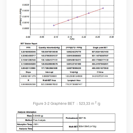
2
Figure 3-2 Graphène BET
：
523,33 m
/g