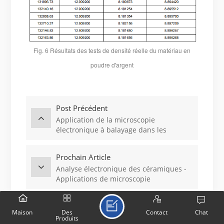
Fig. 6 Résultats des tests de densité réelle du matériau en
poudre d'argent
Post Précédent
Application de la microscopie
électronique à balayage dans les
feuilles de cuivre électrolytiques
Prochain Article
Analyse électronique des céramiques -
Applications de microscopie
électronique à balayage (MEB)
Maison
Des
Contact
Chat
Produits