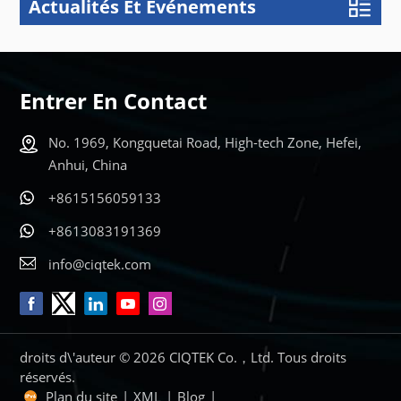
Actualités Et Événements
Entrer En Contact
No. 1969, Kongquetai Road, High-tech Zone, Hefei,
Anhui, China
+8615156059133
+8613083191369
info@ciqtek.com
droits d\'auteur © 2026 CIQTEK Co.，Ltd. Tous droits
réservés.
Plan du site
|
XML
|
Blog
|