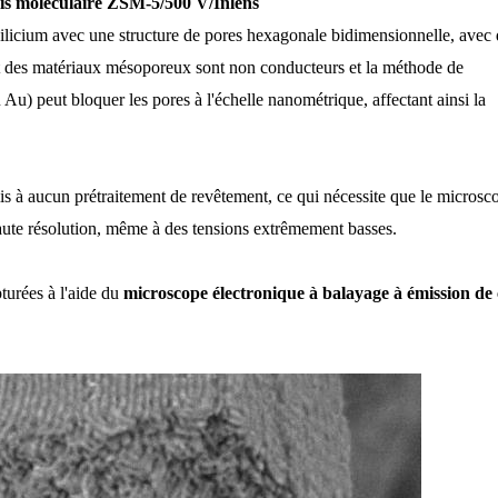
is moléculaire ZSM-5/500 V/Inlens
ilicium avec une structure de pores hexagonale bidimensionnelle, avec 
art des matériaux mésoporeux sont non conducteurs et la méthode de
Au) peut bloquer les pores à l'échelle nanométrique, affectant ainsi la
s à aucun prétraitement de revêtement, ce qui nécessite que le microsc
haute résolution, même à des tensions extrêmement basses.
turées à l'aide du
microscope électronique à balayage à émission d