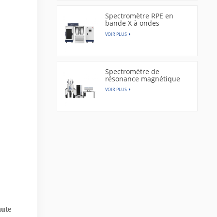
Spectromètre RPE en
bande X à ondes
continues | EPR300
VOIR PLUS
Spectromètre de
résonance magnétique
nucléaire | CAN400
VOIR PLUS
aute