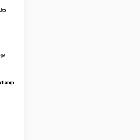
des
ope
e champ