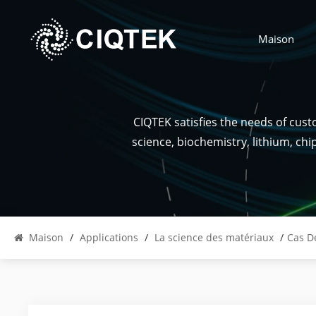
Maison
CIQTEK satisfies the needs of cus
science, biochemistry, lithium, ch
Maison
/
Applications
/
La science des matériaux
/
Cas D