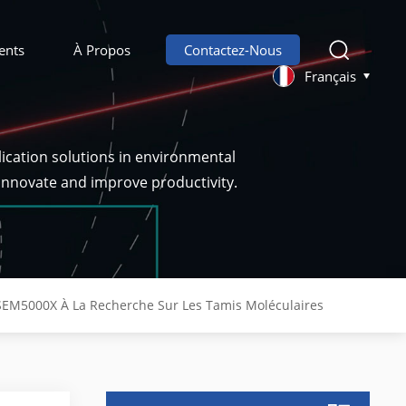
ents
À Propos
Contactez-Nous
Français
ication solutions in environmental
 innovate and improve productivity.
 SEM5000X À La Recherche Sur Les Tamis Moléculaires