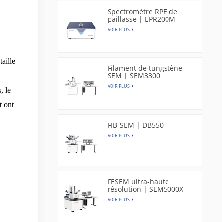
Spectromètre RPE de
paillasse | EPR200M
VOIR PLUS
i
taille
Filament de tungstène
SEM | SEM3300
VOIR PLUS
, le
t ont
FIB-SEM | DB550
VOIR PLUS
FESEM ultra-haute
résolution | SEM5000X
VOIR PLUS