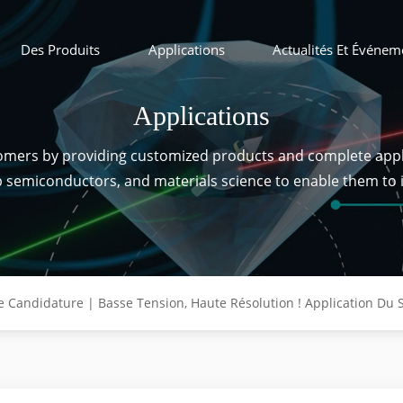
Des Produits
Applications
Actualités Et Événem
Applications
tomers by providing customized products and complete appl
ip semiconductors, and materials science to enable them to
e Candidature | Basse Tension, Haute Résolution ! Application Du