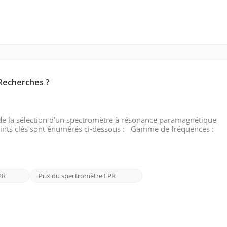
Recherches ?
de la sélection d’un spectromètre à résonance paramagnétique
points clés sont énumérés ci-dessous : Gamme de fréquences :
tude. Les spectromètres EPR sont disponibles dans différentes p
PR
Prix ​​du spectromètre EPR