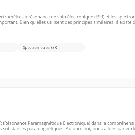
ectromètres à résonance de spin électronique (ESR) et les spectro
tant. Bien qu’elles utilisent des principes similaires, il existe 
pectromètre ESR : Les spectromètres à résonance de spin électroni
Spectromètres ESR
 EPR (Résonance Paramagnétique Electronique) dans la compréhensi
es substances paramagnétiques. Aujourd'hui, nous allons parler d
or). La valeur g est une quantité sans dimension qui représente un