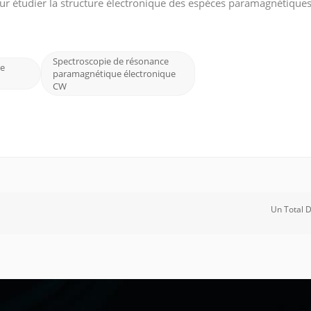
our étudier la structure électronique des espèces paramagnétiques.
spectroscopie EPR à ondes continues (CW) et la spectroscopie EPR 
Spectroscopie de résonance
de
paramagnétique électronique
CW
Un Total 