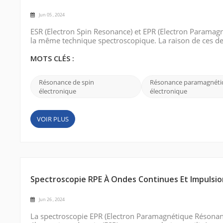
Jun 05 , 2024
ESR (Electron Spin Resonance) et EPR (Electron Paramag
la même technique spectroscopique. La raison de ces de
domaine et à certaines des histoires intéressantes qui l'
électronique . I...
MOTS CLÉS :
Résonance de spin
Résonance paramagnéti
électronique
électronique
VOIR PLUS
Spectroscopie RPE À Ondes Continues Et Impulsio
Jun 26 , 2024
La spectroscopie EPR (Electron Paramagnétique Résonan