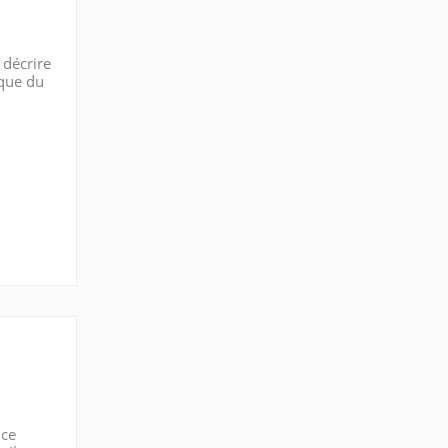
 décrire
ique du
de spin
nce