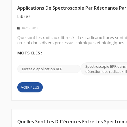
Applications De Spectroscopie Par Résonance Pa
Libres
Dec 15 , 2023
Que sont les radicaux libres ? Les radicaux libres sont
crucial dans divers processus chimiques et biologiques
pour étudier leur implication dans la progression de la 
et chimiques. Image v...
MOTS CLÉS :
Spectroscopie EPR dans 
Notes d'application REP
détection des radicaux li
VOIR PLUS
Quelles Sont Les Différences Entre Les Spectrom