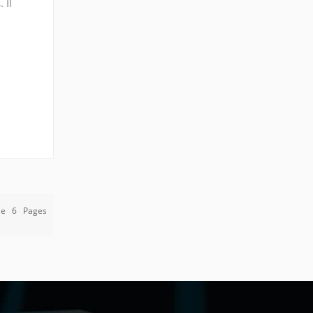
 Il
pulsée .
De
6
Pages