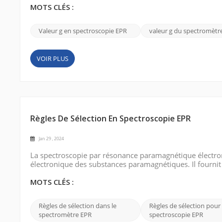
constante de proportionnal...
MOTS CLÉS :
Valeur g en spectroscopie EPR
valeur g du spectromètr
VOIR PLUS
Règles De Sélection En Spectroscopie EPR
Jan 29 , 2024
La spectroscopie par résonance paramagnétique électroni
électronique des substances paramagnétiques. Il fournit 
électrons non appariés dans les champs magnétiques. Les
autorisent ou interdis...
MOTS CLÉS :
Règles de sélection dans le
Règles de sélection pour 
spectromètre EPR
spectroscopie EPR