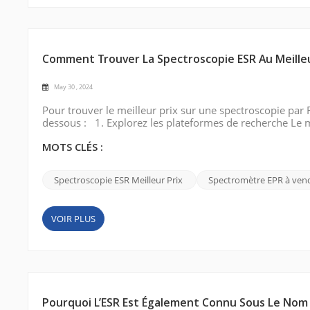
Comment Trouver La Spectroscopie ESR Au Meilleu
May 30 , 2024
Pour trouver le meilleur prix sur une spectroscopie par 
dessous : 1. Explorez les plateformes de recherche Le m
spin électronique (ESR) au meilleur prix » sur les pri
marché, soldes, a...
MOTS CLÉS :
Spectroscopie ESR Meilleur Prix
Spectromètre EPR à ven
VOIR PLUS
Pourquoi L’ESR Est Également Connu Sous Le Nom 