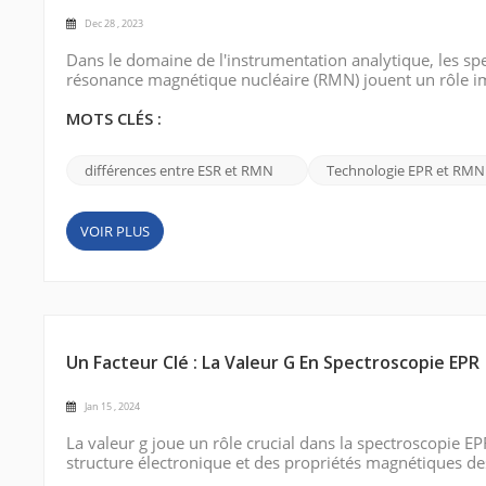
Dec 28 , 2023
Dans le domaine de l'instrumentation analytique, les sp
résonance magnétique nucléaire (RMN) jouent un rôle impor
différences significatives entre les deux techniques. S
(ESR) sont utilisé...
MOTS CLÉS :
différences entre ESR et RMN
Technologie EPR et RMN
VOIR PLUS
Un Facteur Clé : La Valeur G En Spectroscopie EPR
Jan 15 , 2024
La valeur g joue un rôle crucial dans la spectroscopie
structure électronique et des propriétés magnétiques d
facteur clé de la spectroscopie EPR : la valeur g (g-fact