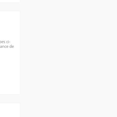
es ci-
nance de
mme bon