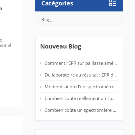
Catégories
ux
Blog
le
entiel
Nouveau Blog
logiques
Comment l’EPR sur paillasse améliore la détection des radicaux dans les laboratoires de polymères
Du laboratoire au résultat : EPR de bureau pour l'analyse de spin en temps réel
Modernisation d'un spectromètre RPE vieillissant : prolonger la durée de vie du système sans nouvel aimant
Combien coûte réellement un spectromètre EPR d'entrée de gamme ?
Combien coûte un spectromètre RPE ? Guide complet des prix pour les chercheurs