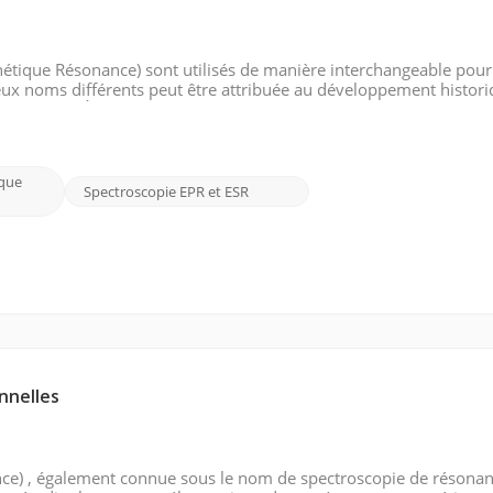
nétique Résonance) sont utilisés de manière interchangeable pour
ux noms différents peut être attribuée au développement histor
entourent. À l’origine, la technique s’appelait ESR, ou résonance 
que
Spectroscopie EPR et ESR
nnelles
ce) , également connue sous le nom de spectroscopie de résona