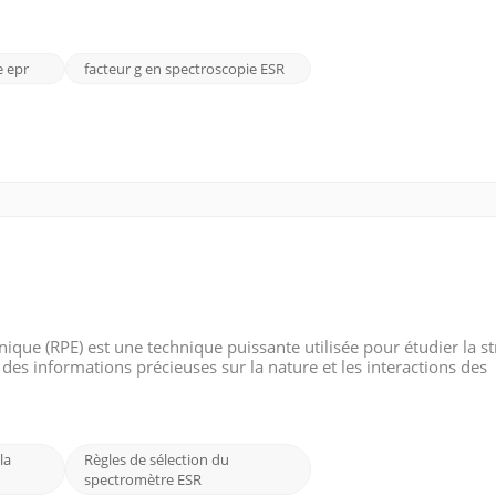
e epr
facteur g en spectroscopie ESR
que (RPE) est une technique puissante utilisée pour étudier la st
des informations précieuses sur la nature et les interactions des
 règles de sélection en spectroscopie EPR établissent des condit
la
Règles de sélection du
spectromètre ESR