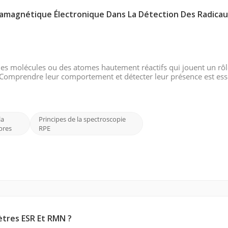
ramagnétique Électronique Dans La Détection Des Radica
 des molécules ou des atomes hautement réactifs qui jouent un rô
. Comprendre leur comportement et détecter leur présence est ess
maladie, la pollution de l'environnement et d'autres systèmes bio
la
Principes de la spectroscopie
bres
RPE
ètres ESR Et RMN ?