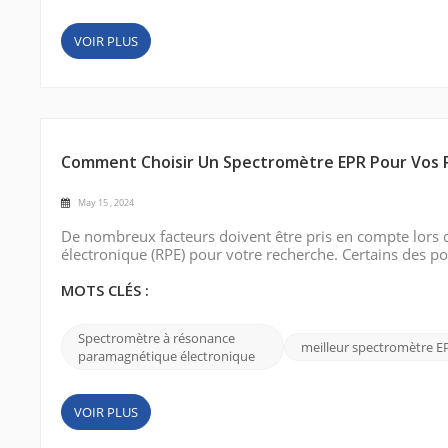
VOIR PLUS
Comment Choisir Un Spectromètre EPR Pour Vos 
May 15 , 2024
De nombreux facteurs doivent être pris en compte lors 
électronique (RPE) pour votre recherche. Certains des 
Déterminez la gamme de fréquences nécessaire à votre é
fréquences, telles que la bande X, la band...
MOTS CLÉS :
Spectromètre à résonance
meilleur spectromètre E
paramagnétique électronique
VOIR PLUS