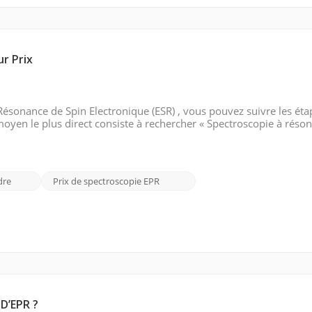
r Prix
Résonance de Spin Electronique (ESR) , vous pouvez suivre les étap
oyen le plus direct consiste à rechercher « Spectroscopie à réso
ncipaux moteurs de recherche comme Google. Utilisez des mots co
dre
Prix ​​​​de spectroscopie EPR
D’EPR ?