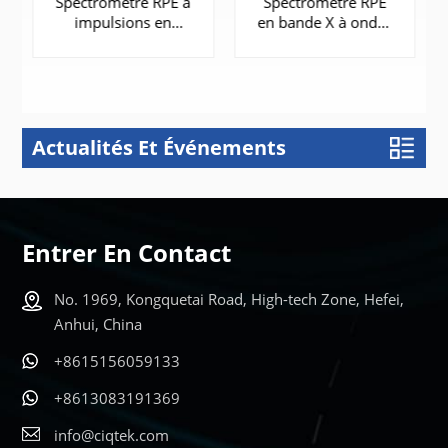
Spectromètre RPE à
Spectromètre RPE
impulsions en
en bande X à ondes
bande W | EPR-
continues | EPR300
W900
Actualités Et Événements
APPRENDRE
APPRENDRE
ENCORE
ENCORE
PLUS
PLUS
Entrer En Contact
No. 1969, Kongquetai Road, High-tech Zone, Hefei,
Anhui, China
+8615156059133
+8613083191369
info@ciqtek.com