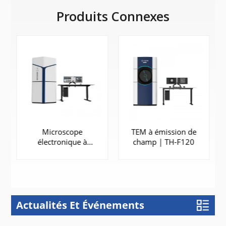
Produits Connexes
Microscope
TEM à émission de
électronique à
champ | TH-F120
balayage haute
vitesse | HEM6000
Actualités Et Événements
APPRENDRE
APPRENDRE