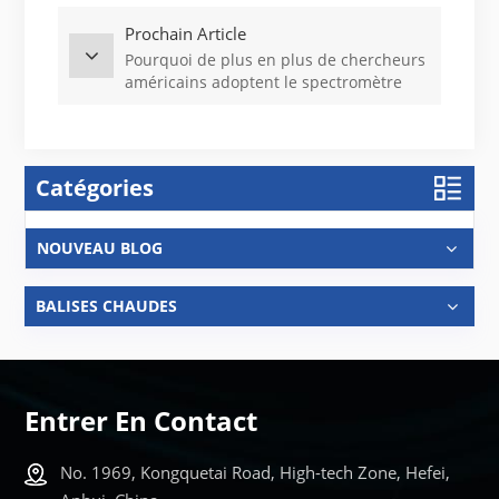
(MEB)
Prochain Article
Pourquoi de plus en plus de chercheurs
américains adoptent le spectromètre
EPR CIQTEK
Catégories
NOUVEAU BLOG
BALISES CHAUDES
Entrer En Contact
No. 1969, Kongquetai Road, High-tech Zone, Hefei,